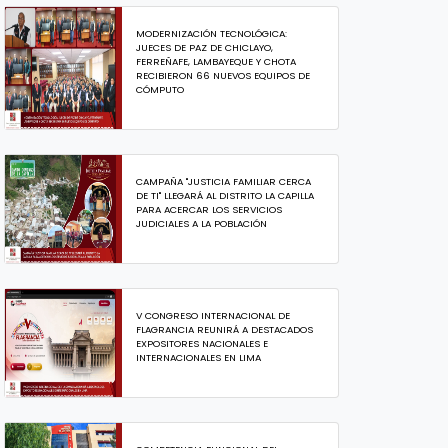
MODERNIZACIÓN TECNOLÓGICA:
JUECES DE PAZ DE CHICLAYO,
FERREÑAFE, LAMBAYEQUE Y CHOTA
RECIBIERON 66 NUEVOS EQUIPOS DE
CÓMPUTO
CAMPAÑA "JUSTICIA FAMILIAR CERCA
DE TI" LLEGARÁ AL DISTRITO LA CAPILLA
PARA ACERCAR LOS SERVICIOS
JUDICIALES A LA POBLACIÓN
V CONGRESO INTERNACIONAL DE
FLAGRANCIA REUNIRÁ A DESTACADOS
EXPOSITORES NACIONALES E
INTERNACIONALES EN LIMA