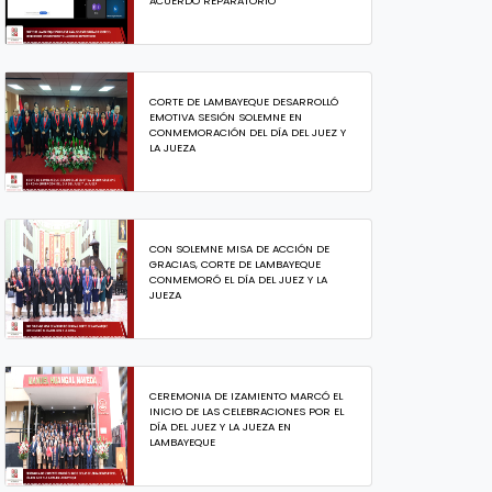
ACUERDO REPARATORIO
CORTE DE LAMBAYEQUE DESARROLLÓ
EMOTIVA SESIÓN SOLEMNE EN
CONMEMORACIÓN DEL DÍA DEL JUEZ Y
LA JUEZA
CON SOLEMNE MISA DE ACCIÓN DE
GRACIAS, CORTE DE LAMBAYEQUE
CONMEMORÓ EL DÍA DEL JUEZ Y LA
JUEZA
CEREMONIA DE IZAMIENTO MARCÓ EL
INICIO DE LAS CELEBRACIONES POR EL
DÍA DEL JUEZ Y LA JUEZA EN
LAMBAYEQUE