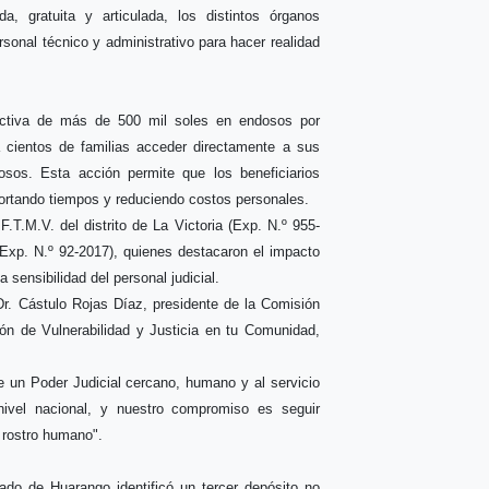
a, gratuita y articulada, los distintos órganos
ersonal técnico y administrativo para hacer realidad
fectiva de más de 500 mil soles en endosos por
a cientos de familias acceder directamente a sus
osos. Esta acción permite que los beneficiarios
cortando tiempos y reduciendo costos personales.
F.T.M.V. del distrito de La Victoria (Exp. N.º 955-
 (Exp. N.º 92-2017), quienes destacaron el impacto
sensibilidad del personal judicial.
r. Cástulo Rojas Díaz, presidente de la Comisión
ión de Vulnerabilidad y Justicia en tu Comunidad,
e un Poder Judicial cercano, humano y al servicio
vel nacional, y nuestro compromiso es seguir
 rostro humano".
ado de Huarango identificó un tercer depósito no