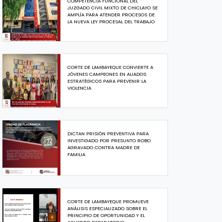
COMPETENCIA FUNCIONAL DEL
JUZGADO CIVIL MIXTO DE CHICLAYO SE
AMPLÍA PARA ATENDER PROCESOS DE
LA NUEVA LEY PROCESAL DEL TRABAJO
CORTE DE LAMBAYEQUE CONVIERTE A
JÓVENES CAMPEONES EN ALIADOS
ESTRATÉGICOS PARA PREVENIR LA
VIOLENCIA
DICTAN PRISIÓN PREVENTIVA PARA
INVESTIGADO POR PRESUNTO ROBO
AGRAVADO CONTRA MADRE DE
FAMILIA
CORTE DE LAMBAYEQUE PROMUEVE
ANÁLISIS ESPECIALIZADO SOBRE EL
PRINCIPIO DE OPORTUNIDAD Y EL