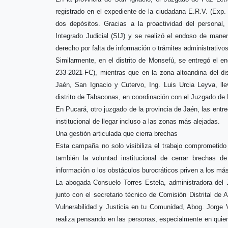
registrado en el expediente de la ciudadana E.R.V. (Exp.
dos depósitos. Gracias a la proactividad del personal
Integrado Judicial (SIJ) y se realizó el endoso de maner
derecho por falta de información o trámites administrativos
Similarmente, en el distrito de Monsefú, se entregó el e
233-2021-FC), mientras que en la zona altoandina del dist
Jaén, San Ignacio y Cutervo, Ing. Luis Urcia Leyva, ll
distrito de Tabaconas, en coordinación con el Juzgado de
En Pucará, otro juzgado de la provincia de Jaén, las ent
institucional de llegar incluso a las zonas más alejadas.
Una gestión articulada que cierra brechas
Esta campaña no solo visibiliza el trabajo comprometido 
también la voluntad institucional de cerrar brechas de
información o los obstáculos burocráticos priven a los má
La abogada Consuelo Torres Estela, administradora de
junto con el secretario técnico de Comisión Distrital de
Vulnerabilidad y Justicia en tu Comunidad, Abog. Jorge
realiza pensando en las personas, especialmente en quie