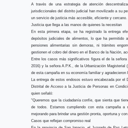
A través de una estrategia de atención descentralizad
jurisdiccionales del distrito judicial han movilizado a su p
un servicio de justicia más accesible, eficiente y cercano.
Justicia que llega a las manos de quienes la necesitan
En esta primera etapa, se ha registrado la entrega e
depósitos judiciales de alimentos, lo que ha permitido 
pensiones alimentarias sin demoras, ni trámites engorr
gestionen el cobro del dinero en el Banco de la Nación, a
Entre los casos más significativos figura el de la señora 
2016) y la señora A.P.K., de la Urbanización Magisterial
de esta campaña en su economía familiar y agradecieron la 
La entrega de estos endosos estuvo encabezada por el D
Distrital de Acceso a la Justicia de Personas en Condic
quien señaló:
"Queremos que la ciudadanía confíe, que sienta que tien
de todos. Estamos cumpliendo con esta campaña a ni
mejorando para brindar una gestión pronta, oportuna y con
Casos que reflejan compromiso real
En la provincia de San Ignacio, el Juzgado de Paz Letr