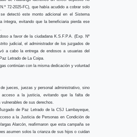
 N.º 72-2025-FC), que había acudido a cobrar solo
, se detectó este monto adicional en el Sistema
a íntegra, evitando que la beneficiaria pierda ese
.
ndoso a favor de la ciudadana K.S.F.P.A. (Exp. Nº
rito judicial, el administrador de los juzgados de
evó a cabo la entrega de endosos a usuarias del
 Paz Letrado de La Coipa.
regas continúan con la misma dedicación y voluntad
de jueces, juezas y personal administrativo, sino
 acceso a la justicia, evitando que la falta de
s vulnerables de sus derechos.
l Juzgado de Paz Letrado de la CSJ Lambayeque,
 Acceso a la Justicia de Personas en Condición de
 Vargas Alarcón, reafirmaron que esta campaña se
nes asumen solos la crianza de sus hijos o cuidan