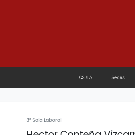
CSJLA
Sedes
3° Sala Laboral
Hector Conteña Vizcar