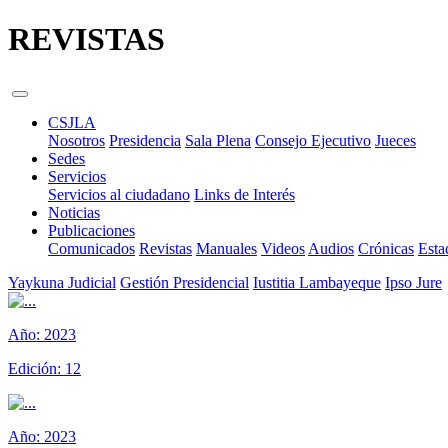
REVISTAS
CSJLA
Nosotros
Presidencia
Sala Plena
Consejo Ejecutivo
Jueces
Sedes
Servicios
Servicios al ciudadano
Links de Interés
Noticias
Publicaciones
Comunicados
Revistas
Manuales
Videos
Audios
Crónicas
Esta
Yaykuna Judicial
Gestión Presidencial
Iustitia Lambayeque
Ipso Jure
Año:
2023
Edición:
12
Año:
2023