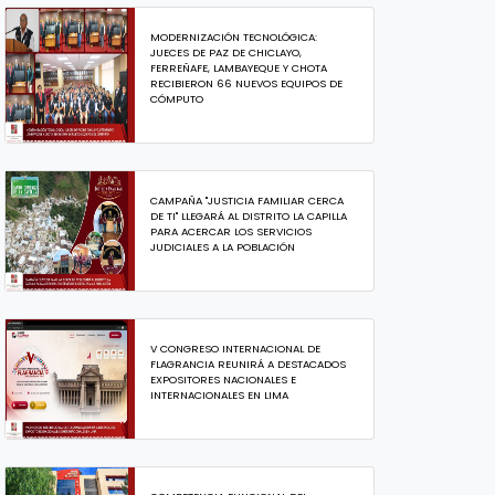
MODERNIZACIÓN TECNOLÓGICA:
JUECES DE PAZ DE CHICLAYO,
FERREÑAFE, LAMBAYEQUE Y CHOTA
RECIBIERON 66 NUEVOS EQUIPOS DE
CÓMPUTO
CAMPAÑA "JUSTICIA FAMILIAR CERCA
DE TI" LLEGARÁ AL DISTRITO LA CAPILLA
PARA ACERCAR LOS SERVICIOS
JUDICIALES A LA POBLACIÓN
V CONGRESO INTERNACIONAL DE
FLAGRANCIA REUNIRÁ A DESTACADOS
EXPOSITORES NACIONALES E
INTERNACIONALES EN LIMA