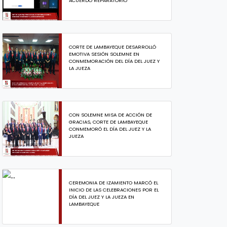
ACUERDO REPARATORIO
CORTE DE LAMBAYEQUE DESARROLLÓ
EMOTIVA SESIÓN SOLEMNE EN
CONMEMORACIÓN DEL DÍA DEL JUEZ Y
LA JUEZA
CON SOLEMNE MISA DE ACCIÓN DE
GRACIAS, CORTE DE LAMBAYEQUE
CONMEMORÓ EL DÍA DEL JUEZ Y LA
JUEZA
CEREMONIA DE IZAMIENTO MARCÓ EL
INICIO DE LAS CELEBRACIONES POR EL
DÍA DEL JUEZ Y LA JUEZA EN
LAMBAYEQUE