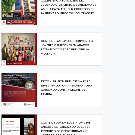
COMPETENCIA FUNCIONAL DEL
JUZGADO CIVIL MIXTO DE CHICLAYO SE
AMPLÍA PARA ATENDER PROCESOS DE
LA NUEVA LEY PROCESAL DEL TRABAJO
CORTE DE LAMBAYEQUE CONVIERTE A
JÓVENES CAMPEONES EN ALIADOS
ESTRATÉGICOS PARA PREVENIR LA
VIOLENCIA
DICTAN PRISIÓN PREVENTIVA PARA
INVESTIGADO POR PRESUNTO ROBO
AGRAVADO CONTRA MADRE DE
FAMILIA
CORTE DE LAMBAYEQUE PROMUEVE
ANÁLISIS ESPECIALIZADO SOBRE EL
PRINCIPIO DE OPORTUNIDAD Y EL