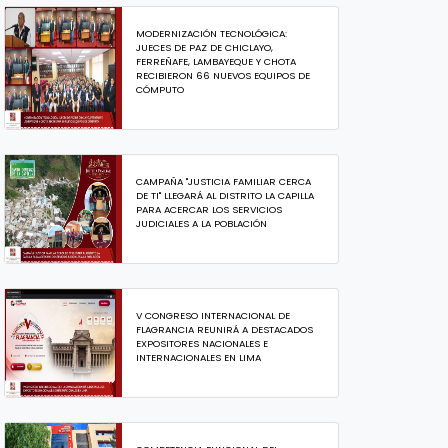
MODERNIZACIÓN TECNOLÓGICA:
JUECES DE PAZ DE CHICLAYO,
FERREÑAFE, LAMBAYEQUE Y CHOTA
RECIBIERON 66 NUEVOS EQUIPOS DE
CÓMPUTO
CAMPAÑA "JUSTICIA FAMILIAR CERCA
DE TI" LLEGARÁ AL DISTRITO LA CAPILLA
PARA ACERCAR LOS SERVICIOS
JUDICIALES A LA POBLACIÓN
V CONGRESO INTERNACIONAL DE
FLAGRANCIA REUNIRÁ A DESTACADOS
EXPOSITORES NACIONALES E
INTERNACIONALES EN LIMA