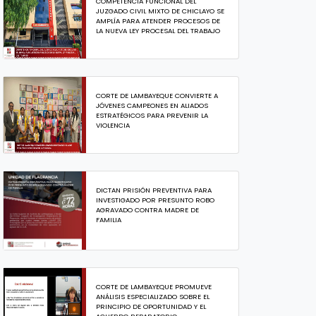
COMPETENCIA FUNCIONAL DEL
JUZGADO CIVIL MIXTO DE CHICLAYO SE
AMPLÍA PARA ATENDER PROCESOS DE
LA NUEVA LEY PROCESAL DEL TRABAJO
CORTE DE LAMBAYEQUE CONVIERTE A
JÓVENES CAMPEONES EN ALIADOS
ESTRATÉGICOS PARA PREVENIR LA
VIOLENCIA
DICTAN PRISIÓN PREVENTIVA PARA
INVESTIGADO POR PRESUNTO ROBO
AGRAVADO CONTRA MADRE DE
FAMILIA
CORTE DE LAMBAYEQUE PROMUEVE
ANÁLISIS ESPECIALIZADO SOBRE EL
PRINCIPIO DE OPORTUNIDAD Y EL