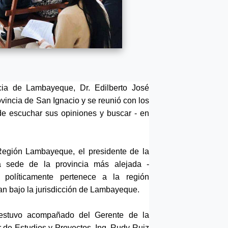
icia de Lambayeque, Dr. Edilberto José
rovincia de San Ignacio y se reunió con los
o de escuchar sus opiniones y buscar - en
Región Lambayeque, el presidente de la
 la sede de la provincia más alejada -
ue políticamente pertenece a la región
an bajo la jurisdicción de Lambayeque.
estuvo acompañado del Gerente de la
or de Estudios y Proyectos, Ing. Rudy Ruiz