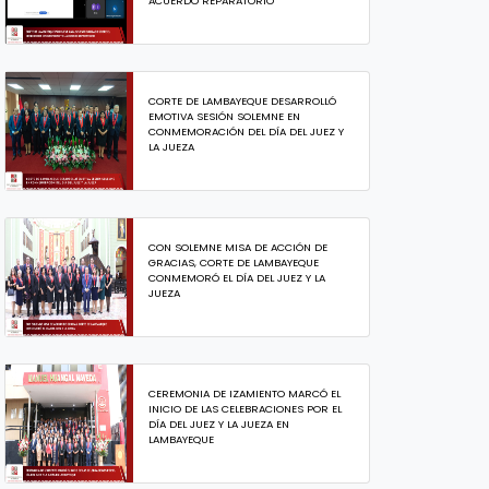
ACUERDO REPARATORIO
CORTE DE LAMBAYEQUE DESARROLLÓ
EMOTIVA SESIÓN SOLEMNE EN
CONMEMORACIÓN DEL DÍA DEL JUEZ Y
LA JUEZA
CON SOLEMNE MISA DE ACCIÓN DE
GRACIAS, CORTE DE LAMBAYEQUE
CONMEMORÓ EL DÍA DEL JUEZ Y LA
JUEZA
CEREMONIA DE IZAMIENTO MARCÓ EL
INICIO DE LAS CELEBRACIONES POR EL
DÍA DEL JUEZ Y LA JUEZA EN
LAMBAYEQUE