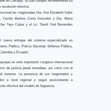
ede en Chiclayo, la cual cumplió recientemente su
 resolución efectiva.
titucional las magistradas Dra. Ana Elizabeth Salés
ra. Cecilia Martina Costa Gonzales y Dra. María
lier Tayo Cubas y el Lic. David Yoel Benavides
El nuevo enfoque del sistema especializado en
isterio Público, Policía Nacional, Defensa Pública,
, Colombia y Ecuador.
bayeque en este importante congreso internacional
cio de justicia penal inmediata, así como con el
s del sistema. La presencia de sus magistrados y
ados a nivel regional y seguir posicionando a
ón efectiva del modelo de flagrancia.