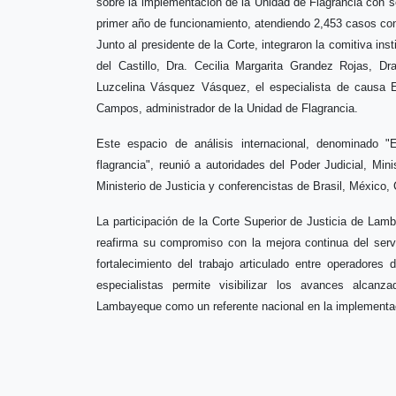
sobre la implementación de la Unidad de Flagrancia con s
primer año de funcionamiento, atendiendo 2,453 casos con
Junto al presidente de la Corte, integraron la comitiva ins
del Castillo, Dra. Cecilia Margarita Grandez Rojas, D
Luzcelina Vásquez Vásquez, el especialista de causa E
Campos, administrador de la Unidad de Flagrancia.
Este espacio de análisis internacional, denominado "
flagrancia", reunió a autoridades del Poder Judicial, Min
Ministerio de Justicia y conferencistas de Brasil, México
La participación de la Corte Superior de Justicia de Lam
reafirma su compromiso con la mejora continua del servi
fortalecimiento del trabajo articulado entre operadore
especialistas permite visibilizar los avances alcanz
Lambayeque como un referente nacional en la implementaci