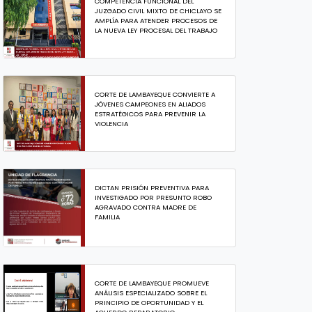
COMPETENCIA FUNCIONAL DEL
JUZGADO CIVIL MIXTO DE CHICLAYO SE
AMPLÍA PARA ATENDER PROCESOS DE
LA NUEVA LEY PROCESAL DEL TRABAJO
CORTE DE LAMBAYEQUE CONVIERTE A
JÓVENES CAMPEONES EN ALIADOS
ESTRATÉGICOS PARA PREVENIR LA
VIOLENCIA
DICTAN PRISIÓN PREVENTIVA PARA
INVESTIGADO POR PRESUNTO ROBO
AGRAVADO CONTRA MADRE DE
FAMILIA
CORTE DE LAMBAYEQUE PROMUEVE
ANÁLISIS ESPECIALIZADO SOBRE EL
PRINCIPIO DE OPORTUNIDAD Y EL