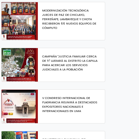
MODERNIZACIÓN TECNOLÓGICA:
JUECES DE PAZ DE CHICLAYO,
FERREÑAFE, LAMBAYEQUE Y CHOTA
RECIBIERON 66 NUEVOS EQUIPOS DE
CÓMPUTO
CAMPAÑA "JUSTICIA FAMILIAR CERCA
DE TI" LLEGARÁ AL DISTRITO LA CAPILLA
PARA ACERCAR LOS SERVICIOS
JUDICIALES A LA POBLACIÓN
V CONGRESO INTERNACIONAL DE
FLAGRANCIA REUNIRÁ A DESTACADOS
EXPOSITORES NACIONALES E
INTERNACIONALES EN LIMA