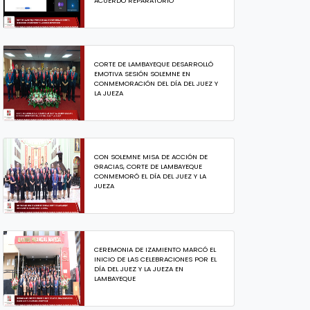
ACUERDO REPARATORIO
CORTE DE LAMBAYEQUE DESARROLLÓ
EMOTIVA SESIÓN SOLEMNE EN
CONMEMORACIÓN DEL DÍA DEL JUEZ Y
LA JUEZA
CON SOLEMNE MISA DE ACCIÓN DE
GRACIAS, CORTE DE LAMBAYEQUE
CONMEMORÓ EL DÍA DEL JUEZ Y LA
JUEZA
CEREMONIA DE IZAMIENTO MARCÓ EL
INICIO DE LAS CELEBRACIONES POR EL
DÍA DEL JUEZ Y LA JUEZA EN
LAMBAYEQUE