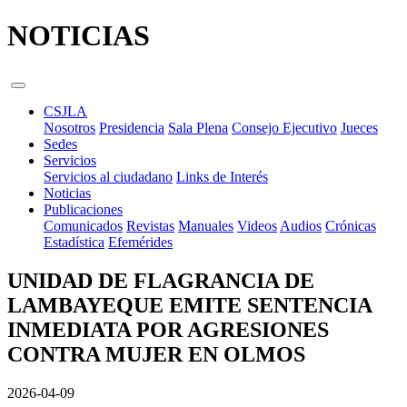
NOTICIAS
CSJLA
Nosotros
Presidencia
Sala Plena
Consejo Ejecutivo
Jueces
Sedes
Servicios
Servicios al ciudadano
Links de Interés
Noticias
Publicaciones
Comunicados
Revistas
Manuales
Videos
Audios
Crónicas
Estadística
Efemérides
UNIDAD DE FLAGRANCIA DE
LAMBAYEQUE EMITE SENTENCIA
INMEDIATA POR AGRESIONES
CONTRA MUJER EN OLMOS
2026-04-09