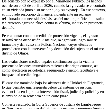
De acuerdo con lo expuesto por el Ministerio Público, los hechos
ocurrieron el 03 de abril de 2026, cuando la agraviada se encontraba
en su vivienda junto a su menor hijo y su expareja. En ese contexto,
el imputado reaccionó de manera violenta ante un reclamo
relacionado con necesidades básicas del menor, profiriendo insultos
y ejerciendo agresión física contra la víctima, incluso en presencia
del niño.
Pese a contar con una medida de protección vigente, el agresor
desoyó dicha disposición. Ante ello, la agraviada logró salir del
inmueble y dar aviso a la Policía Nacional, cuyos efectivos
procedieron con la intervención y detención del sujeto en el mismo
distrito de Olmos.
Las evaluaciones medico-legales confirmaron que la víctima
presentaba lesiones traumáticas recientes de origen contuso, así
como afectación psicológica, requiriendo atención facultativa e
incapacidad médico legal.
El caso fue tramitado bajo los alcances de la Unidad de Flagrancia,
lo que permitió una respuesta célere del sistema de justicia,
evidenciada en la pronta intervención fiscal, judicial y policial y en
la emisión de la sentencia en un corto plazo.
Con este resultado, la Corte Superior de Justicia de Lambayeque
reafirma su compromiso de brindar una respuesta oportuna frente a