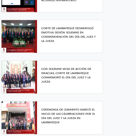
ACUERDO REPARATORIO
CORTE DE LAMBAYEQUE DESARROLLÓ
EMOTIVA SESIÓN SOLEMNE EN
CONMEMORACIÓN DEL DÍA DEL JUEZ Y
LA JUEZA
CON SOLEMNE MISA DE ACCIÓN DE
GRACIAS, CORTE DE LAMBAYEQUE
CONMEMORÓ EL DÍA DEL JUEZ Y LA
JUEZA
CEREMONIA DE IZAMIENTO MARCÓ EL
INICIO DE LAS CELEBRACIONES POR EL
DÍA DEL JUEZ Y LA JUEZA EN
LAMBAYEQUE