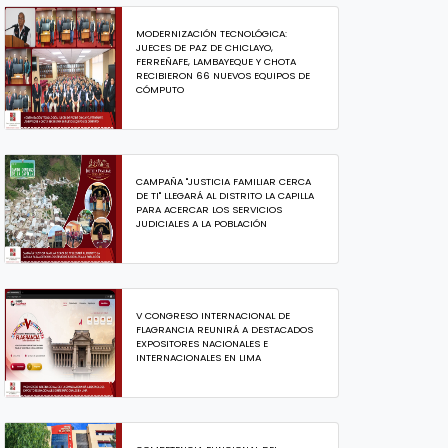
MODERNIZACIÓN TECNOLÓGICA:
JUECES DE PAZ DE CHICLAYO,
FERREÑAFE, LAMBAYEQUE Y CHOTA
RECIBIERON 66 NUEVOS EQUIPOS DE
CÓMPUTO
CAMPAÑA "JUSTICIA FAMILIAR CERCA
DE TI" LLEGARÁ AL DISTRITO LA CAPILLA
PARA ACERCAR LOS SERVICIOS
JUDICIALES A LA POBLACIÓN
V CONGRESO INTERNACIONAL DE
FLAGRANCIA REUNIRÁ A DESTACADOS
EXPOSITORES NACIONALES E
INTERNACIONALES EN LIMA