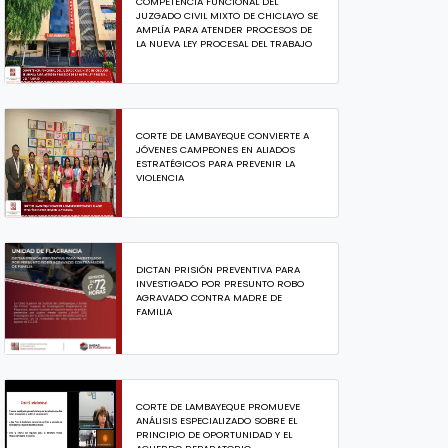
COMPETENCIA FUNCIONAL DEL
JUZGADO CIVIL MIXTO DE CHICLAYO SE
AMPLÍA PARA ATENDER PROCESOS DE
LA NUEVA LEY PROCESAL DEL TRABAJO
CORTE DE LAMBAYEQUE CONVIERTE A
JÓVENES CAMPEONES EN ALIADOS
ESTRATÉGICOS PARA PREVENIR LA
VIOLENCIA
DICTAN PRISIÓN PREVENTIVA PARA
INVESTIGADO POR PRESUNTO ROBO
AGRAVADO CONTRA MADRE DE
FAMILIA
CORTE DE LAMBAYEQUE PROMUEVE
ANÁLISIS ESPECIALIZADO SOBRE EL
PRINCIPIO DE OPORTUNIDAD Y EL